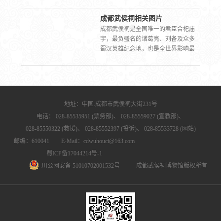
495.7米～506.5米。行政属地：成都市
武侯区武侯祠大街231号～235号。地
成都武侯祠相关图片
理环境：成都武侯祠位于成都市区
成都武侯祠是全国唯一的君臣合祀庙
内，交通便利，商业繁华，文化氛围
宇，最负盛名的诸葛亮、刘备及众多
浓厚。北接成都飞机设计研究所（611
蜀汉英雄纪念地，也是全世界影响最
所），西临成都体育学院，东靠浆洗
大的三国文化遗址、遗迹。现分为三
街社区卫生服务中心，出南面的正大
国历史遗迹区（文物区）、西区（三
门即是武侯祠大街。附近还有四川省
国文化体验区）、锦里民俗区（锦
交通厅、成都军区空军后勤部、武侯
里）三大板块。三国历史遗迹区占地
区人民政府、西南民族大学等军政、
面积约4万平方米，建筑面积约1.3万平
事业单位。【现状】广义上的成都武
地址：中国.成都市武侯祠大街231号
方米，是成都武侯祠的主体部分，主
侯祠占地面积约15万平方米，建筑面
电话：
028-85535951 (票务部)、
028-85559027 (宣教部)、
要由惠陵、汉昭烈庙、武侯祠等部分
积约3.4万平方米，是全国唯一的君臣
组成。现存主体建筑由大门、二门、
028-85550322 (救援)、
028-85552397 (投诉)、
028-85533728 (网站)
合祀庙宇，最负盛名的诸葛亮、刘备
刘备殿、过厅、诸葛亮殿以及迁建的
及众多蜀汉英雄纪念地，也是全世界
邮编：610041 E-Mail：cdwuhouci@163.com
三义庙组成，坐北朝南，排列在一条
影响最大的三国文化遗址、遗迹。现
蜀ICP备17044214号-1
中轴线上。建筑布局严整、开敞，是
分为三国历史遗迹区（文物区）、西
川公网安备 51010702001532号
成都武侯祠博物馆版权所有
清代官署建筑与民居建筑的有机结
区（三国文化体验区）、锦里民俗区
合。惠陵位于西侧，以红墙夹道与诸
（锦里）三大板块。三国历史遗迹区
葛亮殿相连。
占地面积约4万平方米，建筑面积约1.3
万平方米，是成都武侯祠的主体部
分，主要由惠陵、汉昭烈庙、武侯祠
等部分组成。现存主体建筑由大门、