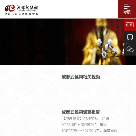
导航
成都武侯祠相关视频
成都武侯祠调查报告
【地理位置】地理坐标：北纬
30°38′48″～ 30°39′04″，东经
104°02′29″～ 104°02′47″，海拔高度