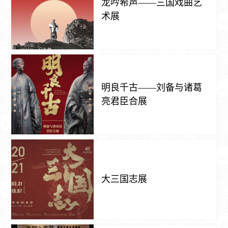
龙吟希声——三国戏曲艺
术展
明良千古——刘备与诸葛
亮君臣合展
大三国志展