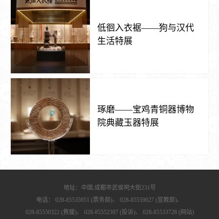
低徊入衣裾——狗与汉代
生活特展
琢磨——宝鸡青铜器博物
院典藏玉器特展
地址：中国.成都市武侯祠大街231号
电话：
028-85535951 (票务部)、
028-85559027 (宣教部)、
028-85550322 (救援)、
028-85552397 (投诉)、
028-85533728 (网站)