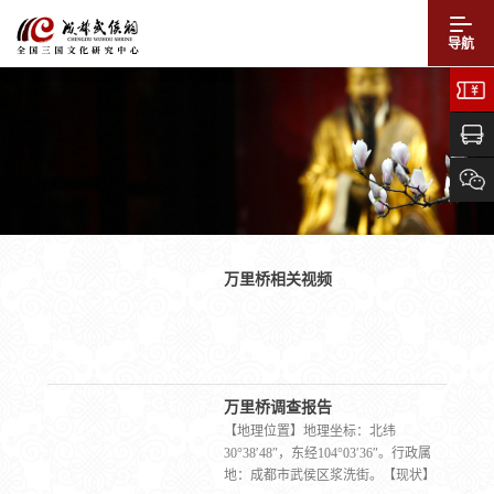
导航
万里桥相关视频
万里桥调查报告
【地理位置】地理坐标：北纬
30°38′48″，东经104°03′36″。行政属
地：成都市武侯区浆洗街。【现状】