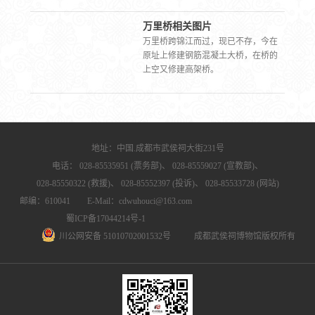
万里桥跨锦江而过，现已不存，今在
原址上修建钢筋混凝土大桥，在桥的
万里桥相关图片
上空又修建高架桥。【历史沿革】万
万里桥跨锦江而过，现已不存，今在
里桥最早的文字记载，见于《华阳国
原址上修建钢筋混凝土大桥，在桥的
志》和《水经注》 [[1]]。《华阳国
上空又修建高架桥。
志》卷三《蜀志》载：“州治太城，郡
治少城。西南两江有七桥：直西门郫
江中曰冲治桥；西南石牛门曰市桥，
下，石犀所潜渊中也；城南曰江桥；
南渡流曰万里桥。” 《水经注》卷三十
三《江水一》载：“西南两江有七桥：
地址：中国.成都市武侯祠大街231号
直西门郫江上曰冲治桥；西南石牛门
电话：
028-85535951 (票务部)、
028-85559027 (宣教部)、
曰市桥；……大城南门曰江桥；桥南
028-85550322 (救援)、
028-85552397 (投诉)、
028-85533728 (网站)
曰万里桥。” [[1]] 袁庭栋：《成都街巷
志》（上卷），四川教育出版社，
邮编：610041 E-Mail：cdwuhouci@163.com
2010年，第150页。万里桥老照片如今
蜀ICP备17044214号-1
的万里桥唐代和宋代的文献中也有关
川公网安备 51010702001532号
成都武侯祠博物馆版权所有
于万里桥名称由来的记载。《元和郡
县志》卷三十二《剑南道中》：“万里
桥架大江水，在县南八里。蜀使费祎
聘吴，诸葛亮祖之。袆叹曰：‘万里之
路，始于此桥！’因以为名。”《太平寰
宇记》卷七十二《剑南西道一》：“万