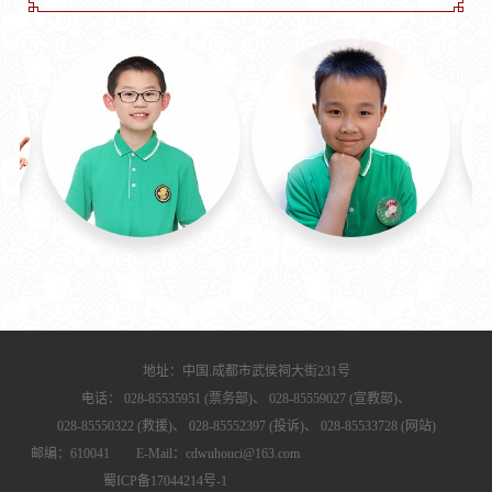
地址：中国.成都市武侯祠大街231号
电话：
028-85535951 (票务部)、
028-85559027 (宣教部)、
028-85550322 (救援)、
028-85552397 (投诉)、
028-85533728 (网站)
邮编：610041 E-Mail：cdwuhouci@163.com
蜀ICP备17044214号-1