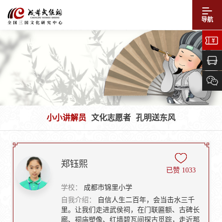
导航
小小讲解员
文化志愿者
孔明送东风
郑钰熙
已赞
1033
学校：
成都市锦里小学
自我介绍：
自信人生二百年，会当击水三千
里。让我们走进武侯祠，在门联匾额、古碑长
廊、祠庙塑像、红墙碧瓦间探古觅踪，走近那