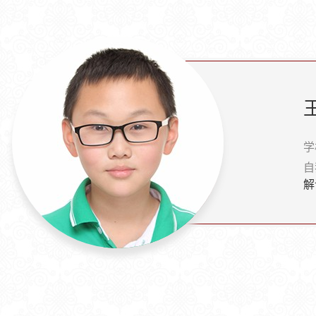
学
自
解