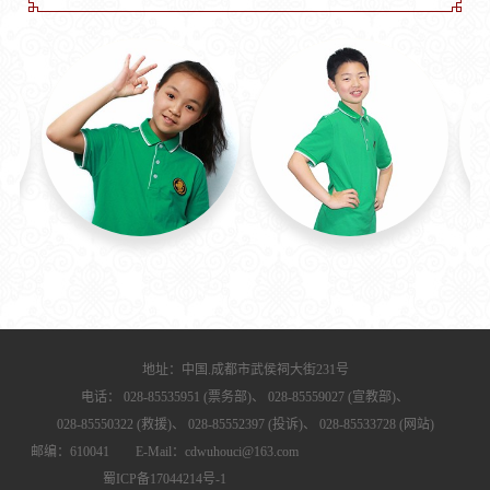
地址：中国.成都市武侯祠大街231号
电话：
028-85535951 (票务部)、
028-85559027 (宣教部)、
028-85550322 (救援)、
028-85552397 (投诉)、
028-85533728 (网站)
邮编：610041 E-Mail：cdwuhouci@163.com
蜀ICP备17044214号-1