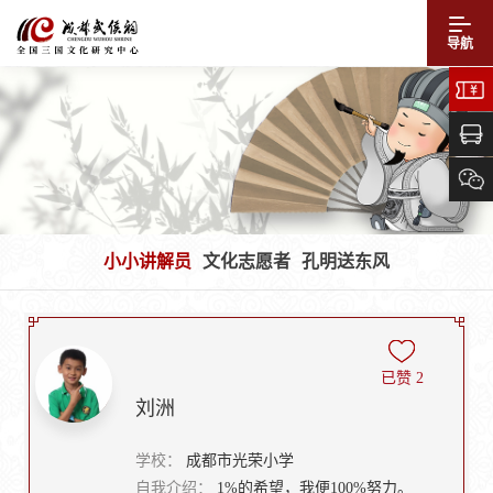
导航
小小讲解员
文化志愿者
孔明送东风
已赞
2
刘洲
学校：
成都市光荣小学
自我介绍：
1%的希望，我便100%努力。