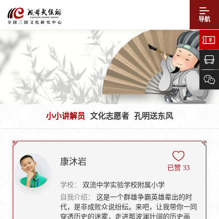
导航
小小讲解员
文化志愿者
孔明送东风
康沐岩
已赞
33
学校：
双流中学实验学校附属小学
自我介绍：
这是一个群雄争霸英雄辈出的时
代，是非成败众说纷纭。来吧，让我带你一同
穿透历史的迷雾，走进那波澜壮阔的历史画