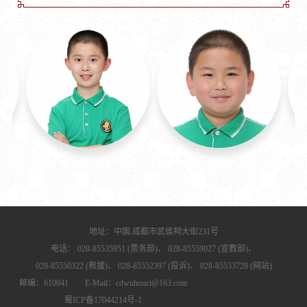
地址：中国.成都市武侯祠大街231号
电话：
028-85535951 (票务部)、
028-85559027 (宣教部)、
028-85550322 (救援)、
028-85552397 (投诉)、
028-85533728 (网站)
邮编：610041 E-Mail：cdwuhouci@163.com
蜀ICP备17044214号-1