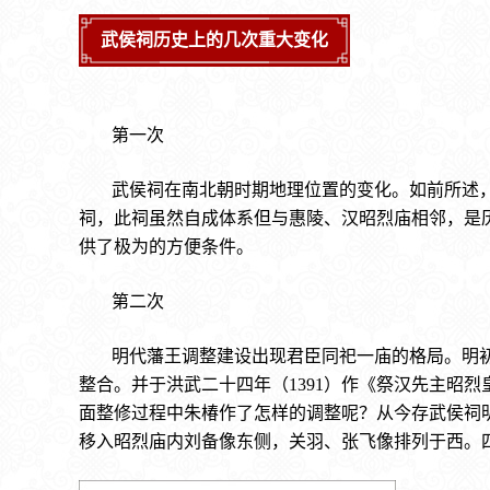
武侯祠历史上的几次重大变化
第一次
武侯祠在南北朝时期地理位置的变化。如前所述
祠，此祠虽然自成体系但与惠陵、汉昭烈庙相邻，是
供了极为的方便条件。
第二次
明代藩王调整建设出现君臣同祀一庙的格局。明
整合。并于洪武二十四年（1391）作《祭汉先主昭
面整修过程中朱椿作了怎样的调整呢？从今存武侯祠
移入昭烈庙内刘备像东侧，关羽、张飞像排列于西。