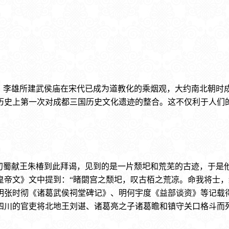
，李雄所建武侯庙在宋代已成为道教化的乘烟观，大约南北朝时
历史上第一次对成都三国历史文化遗迹的整合。这不仅利于人们
初蜀献王朱椿到此拜谒，见到的是一片颓圯和荒芜的古迹，于是
烈皇帝文》文中提到：“睹閟宫之颓圯，叹古栢之荒凉。命我将士
明张时彻《诸葛武侯祠堂碑记》、明何宇度《益部谈资》等记载
四川的官吏将北地王刘谌、诸葛亮之子诸葛瞻和镇守关口格斗而