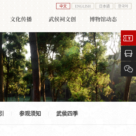
中文
ENGLISH
日本語
한국어
文化传播
武侯祠文创
博物馆动态
引
参观须知
武侯四季