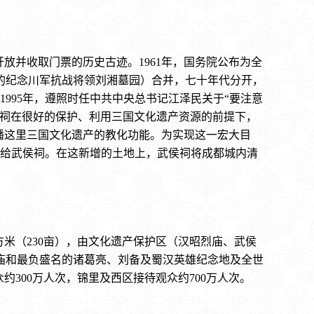
开放并收取门票的历史古迹。1961年，国务院公布为全
建的纪念川军抗战将领刘湘墓园）合并，七十年代分开，
1995年，遵照时任中共中央总书记江泽民关于“要注意
侯祠在很好的保护、利用三国文化遗产资源的前提下，
播这里三国文化遗产的教化功能。为实现这一宏大目
地给武侯祠。在这新增的土地上，武侯祠将成都城内清
方米（230亩），由文化遗产保护区（汉昭烈庙、武侯
庙和最负盛名的诸葛亮、刘备及蜀汉英雄纪念地及全世
约300万人次，锦里及西区接待观众约700万人次。