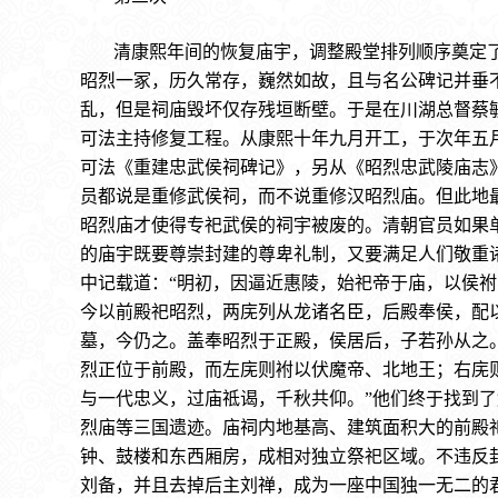
清康熙年间的恢复庙宇，调整殿堂排列顺序奠定
昭烈一冢，历久常存，巍然如故，且与名公碑记并垂
乱，但是祠庙毁坏仅存残垣断壁。于是在川湖总督蔡
可法主持修复工程。从康熙十年九月开工，于次年五
可法《重建忠武侯祠碑记》，另从《昭烈忠武陵庙志
员都说是重修武侯祠，而不说重修汉昭烈庙。但此地
昭烈庙才使得专祀武侯的祠宇被废的。清朝官员如果
的庙宇既要尊崇封建的尊卑礼制，又要满足人们敬重
中记载道：“明初，因逼近惠陵，始祀帝于庙，以侯
今以前殿祀昭烈，两庑列从龙诸名臣，后殿奉侯，配
墓，今仍之。盖奉昭烈于正殿，侯居后，子若孙从之
烈正位于前殿，而左庑则袝以伏魔帝、北地王；右庑
与一代忠义，过庙祗谒，千秋共仰。”他们终于找到
烈庙等三国遗迹。庙祠内地基高、建筑面积大的前殿
钟、鼓楼和东西厢房，成相对独立祭祀区域。不违反
刘备，并且去掉后主刘禅，成为一座中国独一无二的