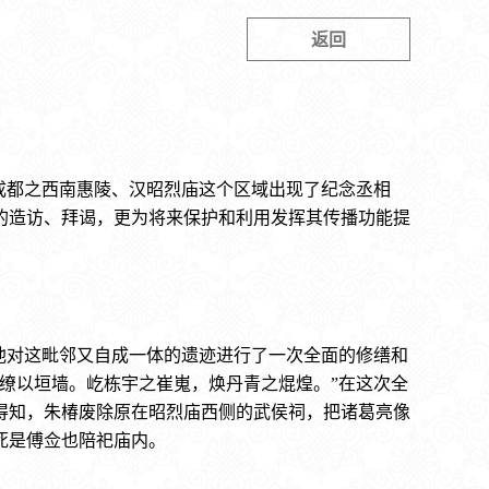
返回
成都之西南惠陵、汉昭烈庙这个区域出现了纪念丞相
的造访、拜谒，更为将来保护和利用发挥其传播功能提
他对这毗邻又自成一体的遗迹进行了一次全面的修缮和
，缭以垣墙。屹栋宇之崔嵬，焕丹青之焜煌。”在这次全
得知，朱椿废除原在昭烈庙西侧的武侯祠，把诸葛亮像
死是傅佥也陪祀庙内。