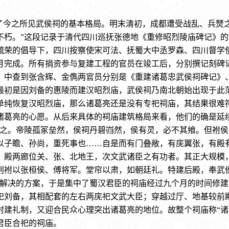
了今之所见武侯祠的基本格局。明末清初，成都遭受战乱、兵燹之
不朽。”这段记录于清代四川巡抚张德地《重修昭烈陵庙碑记》
毓荣的倡导下，四川按察使宋可法、抚蜀大中丞罗森、四川督学
月完成。所有捐资参与复建工程的官员在竣工后，分别撰记刻碑
》中查到张含辉、金儁两官员分别是《重建诸葛忠武侯祠碑记》
最初是因刘备的惠陵而建汉昭烈庙，武侯祠乃南北朝始出现于此
单纯恢复汉昭烈庙，那么诸葛亮还是没有专祀祠庙，其结果很难
诸葛亮的心愿。从后来具体的祠庙建筑格局来看，他们的确是延
祔之。帝陵孤冢垒然，侯祠丹碧岿然，侯有灵，必不其飨。但祔
以子瞻、孙尚，重死事也……自是而有门叠敞，有庑翼张，有殿有
。殿两廊位关、张、北地王，次文武诸臣之有功者。其正大规模，
则袝以张桓侯、傅将军。堂帘以肃，如朝廷礼。特建后殿，奉武
了解决的方案，于是集中了蜀汉君臣的祠庙经过九个月的时间修
祀刘备，其相配套的左右两庑祀文武大臣；穿越过厅、地基较前
封建礼制，又迎合民众心理突出诸葛亮的地位。故整个祠庙称“诸
君臣合祀的祠庙。