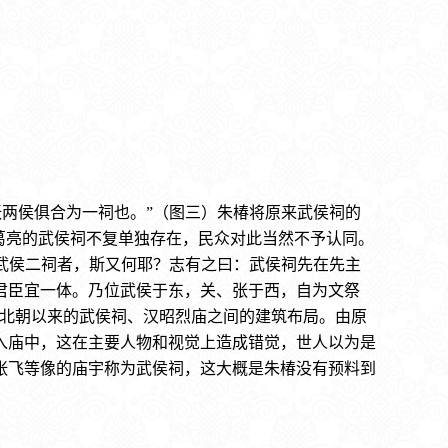
张两侯俱合为一祠也。”（图三）朱椿将原来武侯祠的
葛亮的武侯祠不复单独存在，民众对此当然不予认同。
、武侯二祠者，斯又何耶？志有之曰：武侯祠先在先主
君臣宜一体。乃位武侯于东，关、张于西，自为文祭
南北朝以来的武侯祠、汉昭烈庙之间的建筑布局。由原
入庙中，这在主要人物和视觉上造成错觉，世人以为是
张飞等像的庙宇称为武侯祠，这大概是朱椿没有预料到