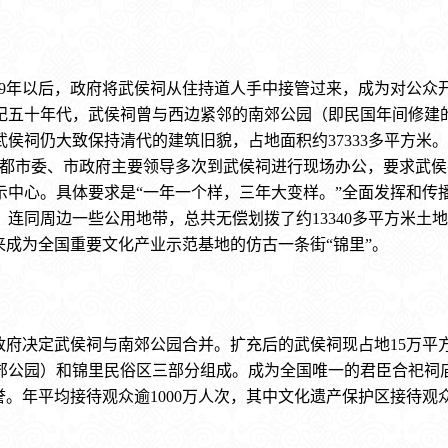
949年以后，政府将武侯祠从住持道人手中接管过来，成为对公众
世纪五十年代，武侯祠曾与西边紧邻的南郊公园（即民国年间修
祠仍大致保持清代的建筑旧貌，占地面积约37333多平方米。
成都市委、市政府主要领导多次到武侯祠进行现场办公，要求武
示中心。具体要求是“一年一个样，三年大变样。”全面发挥和传
连同周边一些公用地带，总共无偿划拨了约13340多平方米土
来成为全国重要文化产业示范基地的仿古一条街“锦里”。
市政府决定武侯祠与南郊公园合并。扩充后的武侯祠现占地15万平
郊公园）和锦里民俗区三部分组成。成为全国唯一的君臣合祀祠
。年平均接待观众逾1000万人次，其中文化遗产保护区接待观众