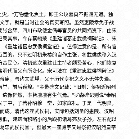
灾，“万物悉化焦土，即王公坟墓莫不掘毁无遗。独
的文字，就是当时社会的真实写照。虽然惠陵幸免于战
使张含辉、四川布政使金儁等官员的共同捐资下，由宋
记录其事，今存蔡毓荣《重建诸葛忠武侯祠碑记》、宋
、《重建诸葛忠武侯祠堂记》。值得注意的是，所有官
范围的，只不过明初朱椿的自作主张，将武侯像移入汉
符合民心。清初这次重建让主持者颇费苦心，他们恢复
续明代而又有所变化。宋可法在《重建忠武侯祠碑记》
侯帝庙，与诸文武垺，又于历代专祀之义不无舛失焉。
堂，前后巍煌。”金儁碑文记载：“旧制：侯祠近昭烈
遗像俨然，率皆凛凛有生气焉。”罗森碑记则说“奉昭
侯于中，子若孙昭穆一堂，如家庭礼。于是一代明良，
建而成。清代这座武侯祠，实际包括刘备的惠陵、汉昭
殿低，建筑面积略小的后殿祀诸葛亮及子孙，左右配以
葛忠武侯祠堂”，但最大一座殿宇又是祭祀汉昭烈皇帝