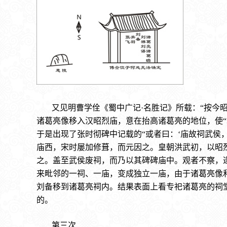
又见明曹学佺《蜀中广记·名胜记》所载：“按今
诸葛亮像移入汉昭烈庙，意在抬高诸葛亮的地位，使
于是出现了张时彻碑中记载的“或者曰：‘庙故祠武侯
庙西，宋时屡加修葺，而元因之。皇朝洪武初，以昭
之。盖至武侯废祠，而乃以其碑碑庙中。观者不察，
来毗邻的一祠、一庙，变成独立一庙，由于诸葛亮像
刘备移到诸葛亮祠内。结果表面上看专祀诸葛亮的祠
的。
第三次