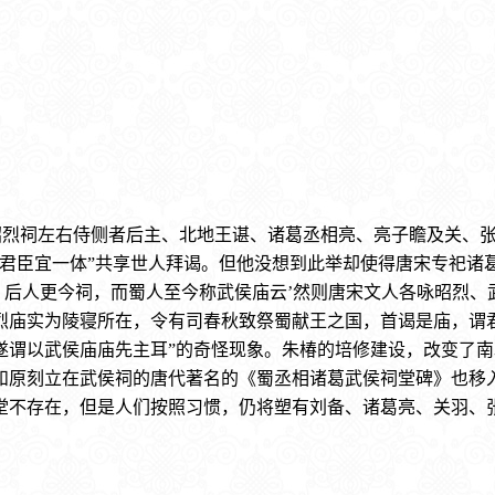
昭烈祠左右侍侧者后主、北地王谌、诸葛丞相亮、亮子瞻及关、
“君臣宜一体”共享世人拜谒。但他没想到此举却使得唐宋专祀诸
，后人更今祠，而蜀人至今称武侯庙云’然则唐宋文人各咏昭烈
烈庙实为陵寝所在，令有司春秋致祭蜀献王之国，首谒是庙，谓
遂谓以武侯庙庙先主耳”的奇怪现象。朱椿的培修建设，改变了
和原刻立在武侯祠的唐代著名的《蜀丞相诸葛武侯祠堂碑》也移
堂不存在，但是人们按照习惯，仍将塑有刘备、诸葛亮、关羽、