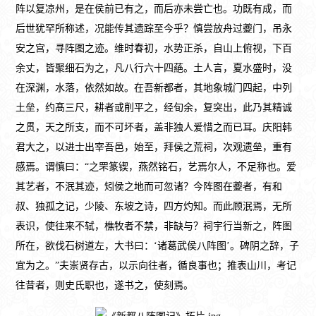
阵以复凉州，是在侯前已有之，而后亦未尝亡也。功既有成，而
后世犹罕所称述，况能传其遗踪至今乎？慎尝放舟过夔门，吊永
安之宫，寻阵图之迹。维时春初，水势正杀，自山上俯视，下百
余丈，皆聚细石为之，凡八行六十四蕝。土人言，夏水盛时，没
在深渊，水落，依然如故。在吾新都者，其地象城门四起，中列
土垒，约髙三尺，耕者或削平之，经旬余，复突出，此乃其精诚
之贯，天之所支，而不可坏者，盖非独人爱惜之而已耳。庆阳韩
君大之，以进士出宰吾邑，始至，拜侯之荒祠，次观遗垒，重有
感焉。谓慎曰：“之罘篆锲，燕然铭石，艺焉尔人，不足称也。爱
其艺者，不泯其迹，矧侯之地而可忽诸？今阵图在夔者，有和
叔、独孤之记，少陵、东坡之诗，四方灼知。而此顾泯焉，无所
表识，使往来不轼，樵牧者不禁，非缺与？祠宇行当新之，阵图
所在，欲伐石树道左，大书曰：‘诸葛武侯八阵图’。碑阴之辞，子
宜为之。”夫崇贤存古，以示向往者，循良事也；推表山川，考记
往昔者，则史氏职也，遂书之，使刻焉。