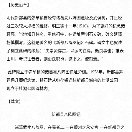
【历史沿革】
明代新都县的弥牟镇曾经有诸葛亮八阵图遗址及武侯祠，并且经
过三次较大规模的维修。明正德十一年(1516)，为了更好的纪念诸
葛亮，当地知县韩奕，重修祠宇，在遗址旁刻石立碑，碑文延请
杨慎撰写，这就是著名的《新都八阵图记》石碑。碑文中也叙述
了刻立此碑的缘起：“夫崇贤存古，以示向往焉，循良事也；推表
山川，考记往昔者，则史氏职也，遂书之，使刻焉。”
此碑原立于弥牟镇的诸葛亮八阵图遗址旁侧。1958年，新都县筹
建杨升庵纪念馆，将石碑从弥牟镇迁往新都县城内的桂湖公园，
现立于桂湖公园碑林内。
【碑文】
新都县八阵图记
诸葛武侯八阵图，在蜀者二:一在夔州之永安宫;一在新都县之