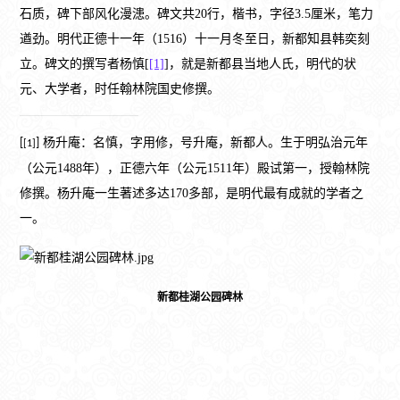
石质，碑下部风化漫漶。碑文共20行，楷书，字径3.5厘米，笔力
遒劲。明代正德十一年（1516）十一月冬至日，新都知县韩奕刻
立。碑文的撰写者杨慎[
[1]
]，就是新都县当地人氏，明代的状
元、大学者，时任翰林院国史修撰。
杨升庵：名慎，字用修，号升庵，新都人。生于明弘治元年
[
]
[1]
（公元
1488
年），正德六年（公元
1511
年）殿试第一，授翰林院
修撰。杨升庵一生著述多达
170
多部，是明代最有成就的学者之
一。
新都桂湖公园碑林