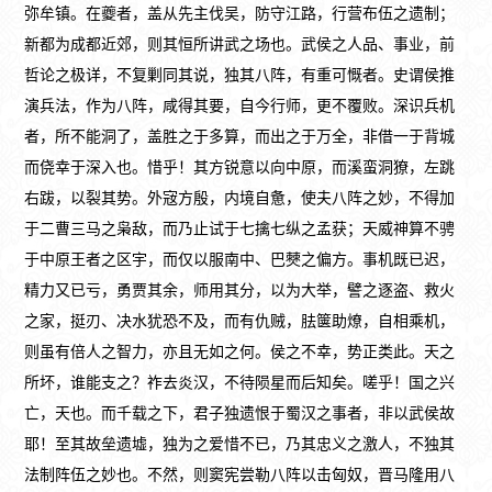
弥牟镇。在夔者，盖从先主伐吴，防守江路，行营布伍之遗制；
新都为成都近郊，则其恒所讲武之场也。武侯之人品、事业，前
哲论之极详，不复剿同其说，独其八阵，有重可慨者。史谓侯推
演兵法，作为八阵，咸得其要，自今行师，更不覆败。深识兵机
者，所不能洞了，盖胜之于多算，而出之于万全，非借一于背城
而侥幸于深入也。惜乎！其方锐意以向中原，而溪蛮洞獠，左跳
右跋，以裂其势。外宼方殷，内境自惫，使夫八阵之妙，不得加
于二曹三马之枭敌，而乃止试于七擒七纵之孟获；天威神算不骋
于中原王者之区宇，而仅以服南中、巴僰之偏方。事机既已迟，
精力又已亏，勇贾其余，师用其分，以为大举，譬之逐盗、救火
之家，挺刃、决水犹恐不及，而有仇贼，胠箧助燎，自相乘机，
则虽有倍人之智力，亦且无如之何。侯之不幸，势正类此。天之
所坏，谁能支之？祚去炎汉，不待陨星而后知矣。嗟乎！国之兴
亡，天也。而千载之下，君子独遗恨于蜀汉之事者，非以武侯故
耶！至其故垒遗墟，独为之爱惜不已，乃其忠义之激人，不独其
法制阵伍之妙也。不然，则窦宪尝勒八阵以击匈奴，晋马隆用八