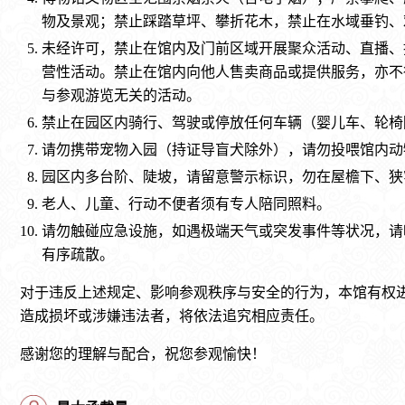
物及景观；禁止踩踏草坪、攀折花木，禁止在水域垂钓、
未经许可，禁止在馆内及门前区域开展聚众活动、直播、
营性活动。禁止在馆内向他人售卖商品或提供服务，亦不
与参观游览无关的活动。
禁止在园区内骑行、驾驶或停放任何车辆（婴儿车、轮椅
请勿携带宠物入园（持证导盲犬除外），请勿投喂馆内动
园区内多台阶、陡坡，请留意警示标识，勿在屋檐下、狭
老人、儿童、行动不便者须有专人陪同照料。
请勿触碰应急设施，如遇极端天气或突发事件等状况，请
有序疏散。
对于违反上述规定、影响参观秩序与安全的行为，本馆有权
造成损坏或涉嫌违法者，将依法追究相应责任。
感谢您的理解与配合，祝您参观愉快！