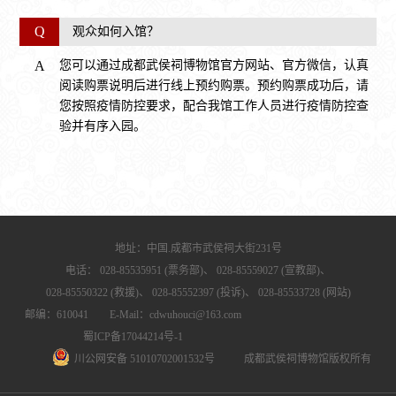
Q
观众如何入馆？
A
您可以通过成都武侯祠博物馆官方网站、官方微信，认真
阅读购票说明后进行线上预约购票。预约购票成功后，请
您按照疫情防控要求，配合我馆工作人员进行疫情防控查
验并有序入园。
地址：中国.成都市武侯祠大街231号
电话：
028-85535951 (票务部)、
028-85559027 (宣教部)、
028-85550322 (救援)、
028-85552397 (投诉)、
028-85533728 (网站)
邮编：610041 E-Mail：cdwuhouci@163.com
蜀ICP备17044214号-1
川公网安备 51010702001532号
成都武侯祠博物馆版权所有