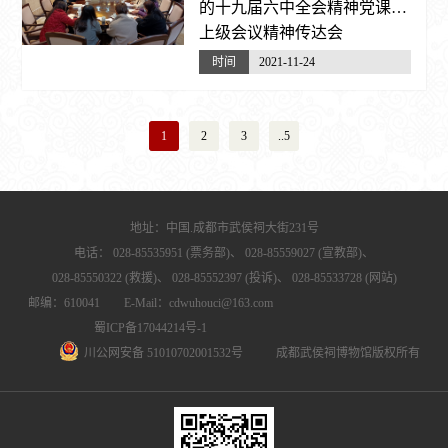
的十九届六中全会精神党课暨
上级会议精神传达会
时间
2021-11-24
1
2
3
..5
地址：中国.成都市武侯祠大街231号
电话：
028-85535951 (票务部)、
028-85559027 (宣教部)、
028-85550322 (救援)、
028-85552397 (投诉)、
028-85533728 (网站)
邮编：610041 E-Mail：cdwuhouci@163.com
蜀ICP备17044214号-1
川公网安备 51010702001532号
成都武侯祠博物馆版权所有