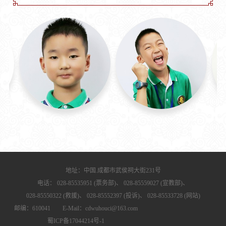
地址：中国.成都市武侯祠大街231号
电话：
028-85535951 (票务部)、
028-85559027 (宣教部)、
028-85550322 (救援)、
028-85552397 (投诉)、
028-85533728 (网站)
邮编：610041 E-Mail：cdwuhouci@163.com
蜀ICP备17044214号-1