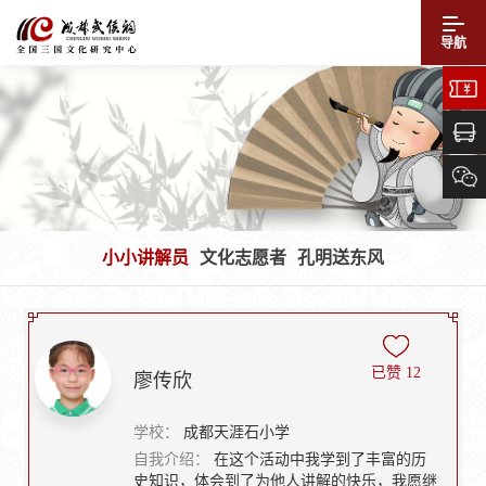
导航
小小讲解员
文化志愿者
孔明送东风
已赞
12
廖传欣
学校：
成都天涯石小学
自我介绍：
在这个活动中我学到了丰富的历
史知识，体会到了为他人讲解的快乐，我愿继