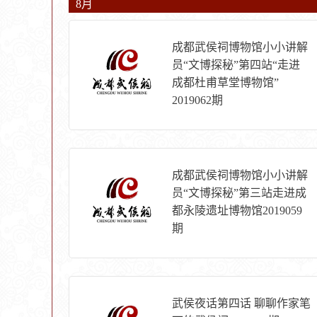
8月
成都武侯祠博物馆小小讲解
员“文博探秘”第四站“走进
成都杜甫草堂博物馆”
2019062期
成都武侯祠博物馆小小讲解
员“文博探秘”第三站走进成
都永陵遗址博物馆2019059
期
武侯夜话第四话 聊聊作家笔