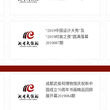
“2019中国设计大秀”及
“2019时装之夜”圆满落幕
2019087期
成都武侯祠博物馆庆祝新中
国成立70周年书画精品回顾
展开幕2019084期