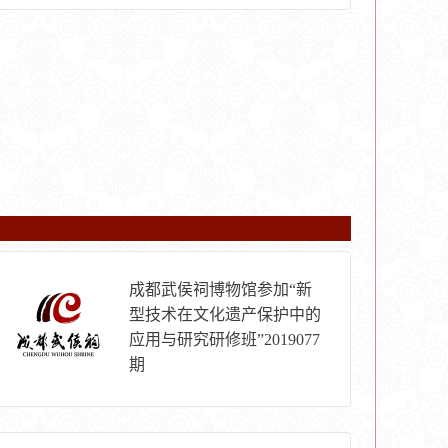
成都武侯祠博物馆参加“新
型技术在文化遗产保护中的
应用与研究研修班”2019077
期