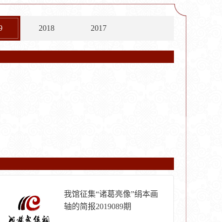
9
2018
2017
我馆征集“诸葛亮像”绢本画
轴的简报2019089期