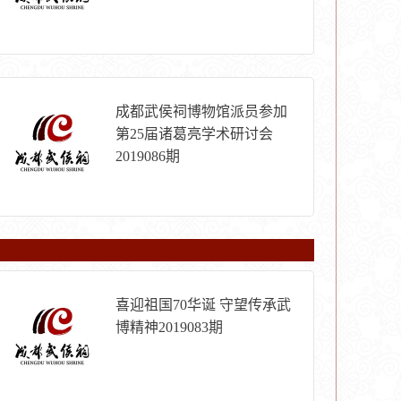
成都武侯祠博物馆派员参加
第25届诸葛亮学术研讨会
2019086期
喜迎祖国70华诞 守望传承武
博精神2019083期