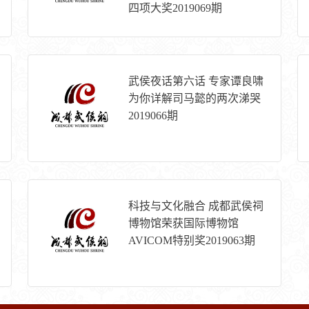
四项大奖2019069期
武侯夜话第六话 专家谭良啸
为你详解司马懿的两次涕哭
2019066期
科技与文化融合 成都武侯祠
博物馆荣获国际博物馆
AVICOM特别奖2019063期