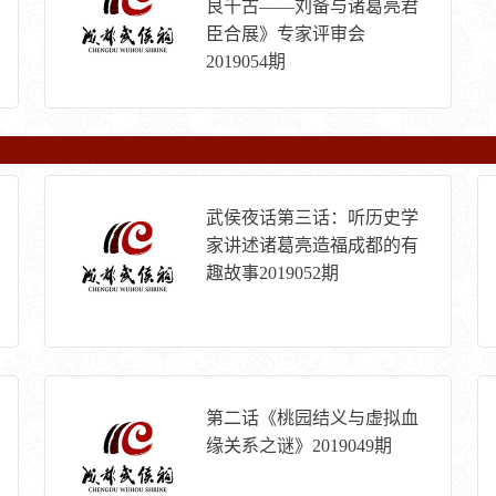
良千古——刘备与诸葛亮君
臣合展》专家评审会
2019054期
武侯夜话第三话：听历史学
家讲述诸葛亮造福成都的有
趣故事2019052期
第二话《桃园结义与虚拟血
缘关系之谜》2019049期